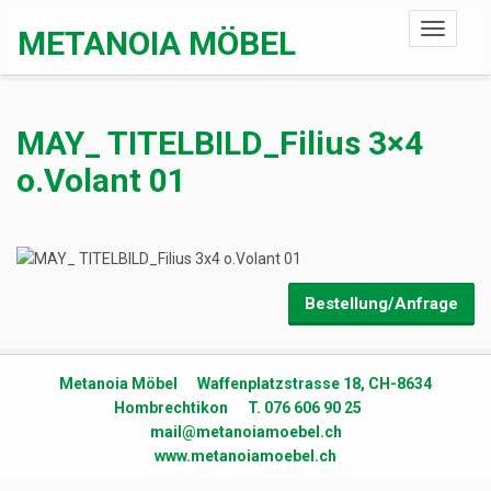
Toggle
METANOIA MÖBEL
navigati
MAY_ TITELBILD_Filius 3×4
o.Volant 01
Bestellung/Anfrage
Metanoia Möbel Waffenplatzstrasse 18, CH-8634
Hombrechtikon T. 076 606 90 25
mail@metanoiamoebel.ch
www.metanoiamoebel.ch