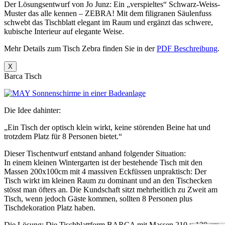
Der Lösungsentwurf von Jo Junz: Ein „verspieltes“ Schwarz-Weiss-
Muster das alle kennen – ZEBRA! Mit dem filigranen Säulenfuss
schwebt das Tischblatt elegant im Raum und ergänzt das schwere,
kubische Interieur auf elegante Weise.
Mehr Details zum Tisch Zebra finden Sie in der
PDF Beschreibung
.
X
Barca Tisch
Die Idee dahinter:
„Ein Tisch der optisch klein wirkt, keine störenden Beine hat und
trotzdem Platz für 8 Personen bietet.“
Dieser Tischentwurf entstand anhand folgender Situation:
In einem kleinen Wintergarten ist der bestehende Tisch mit den
Massen 200x100cm mit 4 massiven Eckfüssen unpraktisch: Der
Tisch wirkt im kleinen Raum zu dominant und an den Tischecken
stösst man öfters an. Die Kundschaft sitzt mehrheitlich zu Zweit am
Tisch, wenn jedoch Gäste kommen, sollten 8 Personen plus
Tischdekoration Platz haben.
Die Lösung: Die Tischblattform BARCA mit Massen 210 x 120 cm,