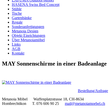
LAFUMA Outdoor-Möbel
HASENA Swiss Bed Concept
Stühle
Tische
Gartenbänke
Regale
Sonderanfertigungen
Metanoia Design
Objekt Einrichtungen
Über Metanoiamöbel
Links
AGB
Kontakt
MAY Sonnenschirme in einer Badeanlage
Bestellung/Anfrage
Metanoia Möbel Waffenplatzstrasse 18, CH-8634
Hombrechtikon T. 076 606 90 25
mail@metanoiamoebel.ch